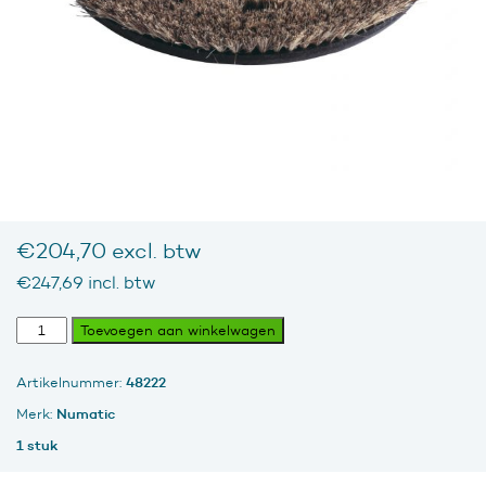
€
204,70
excl. btw
€
247,69
incl. btw
Boenborstel
Toevoegen aan winkelwagen
Union
MDA-
48222
Artikelnummer:
30
400
Numatic
Merk:
mm
1 stuk
aantal