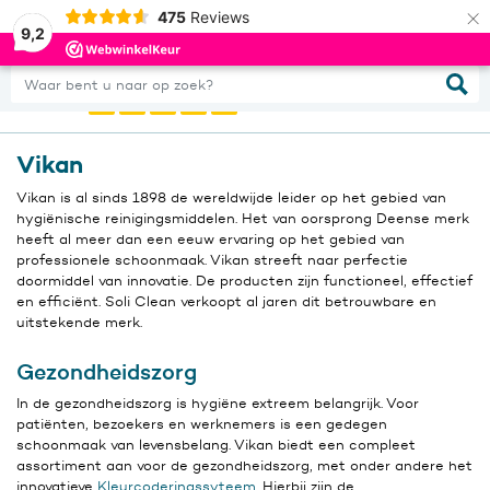
×
475
Reviews
0
Inloggen
9,2
Waar bent u naar op zoek?
Vikan
Vikan is al sinds 1898 de wereldwijde leider op het gebied van
hygiënische reinigingsmiddelen. Het van oorsprong Deense merk
heeft al meer dan een eeuw ervaring op het gebied van
professionele schoonmaak. Vikan streeft naar perfectie
doormiddel van innovatie. De producten zijn functioneel, effectief
en efficiënt. Soli Clean verkoopt al jaren dit betrouwbare en
uitstekende merk.
Gezondheidszorg
In de gezondheidszorg is hygiëne extreem belangrijk. Voor
patiënten, bezoekers en werknemers is een gedegen
schoonmaak van levensbelang. Vikan biedt een compleet
assortiment aan voor de gezondheidszorg, met onder andere het
innovatieve
Kleurcoderingssyteem
. Hierbij zijn de