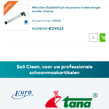
ANBIEDING!
Wecoline BubbleFlush duurzame toiletreiniger
zonder chemie
Artikelnummer:
435131
Oorspronkelijke
Huidige
€
299,33
€
378,90
prijs
prijs
Wecoline
was:
is:
BubbleFlush
€378,90.
€299,33.
duurzame
toiletreiniger
zonder
chemie
aantal
Soli Clean, voor uw professionele
schoonmaakartikelen