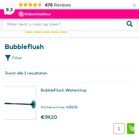
×
476
Reviews
0
Inloggen
9,3
Waar bent u naar op zoek?
Bubbleflush
Filter
Toont alle 2 resultaten
BubbleFlush Waterstop
Artikelnummer:
435132
€
59,20
BubbleFlush
Waterstop
aantal