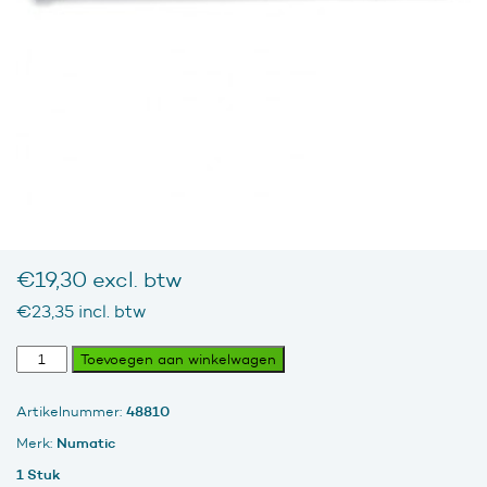
€
19,30
excl. btw
€
23,35
incl. btw
Zuigbuis
Toevoegen aan winkelwagen
voor
stofzuiger
48810
Artikelnummer:
RVS
recht
Numatic
Merk:
42
1 Stuk
cm,