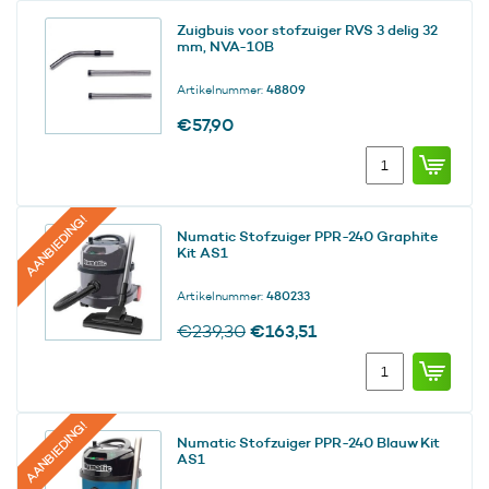
RVS
Zuigbuis voor stofzuiger RVS 3 delig 32
3
mm, NVA-10B
delig
32
Artikelnummer:
48809
mm
aantal
€
57,90
Zuigbuis
voor
stofzuiger
RVS
AANBIEDING!
Numatic Stofzuiger PPR-240 Graphite
3
Kit AS1
delig
32
Artikelnummer:
480233
mm,
NVA-
Oorspronkelijke
Huidige
€
163,51
€
239,30
10B
prijs
prijs
Numatic
aantal
was:
is:
Stofzuiger
€239,30.
€163,51.
PPR-
240
AANBIEDING!
Numatic Stofzuiger PPR-240 Blauw Kit
Graphite
AS1
Kit
AS1