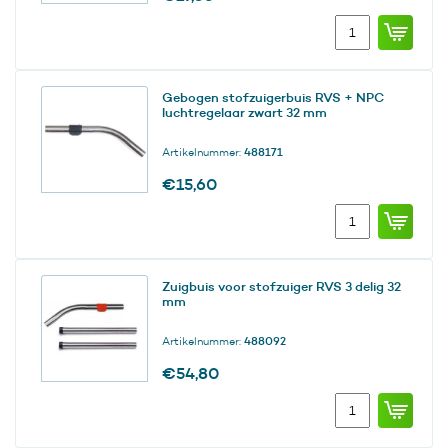
Zuigbuis
voor
stofzuiger
gebogen
Gebogen stofzuigerbuis RVS + NPC
zwart
luchtregelaar zwart 32 mm
RVS
NVA-
Artikelnummer:
488171
14B
32
€
15,60
mm
Gebogen
aantal
stofzuigerbuis
RVS
+
Zuigbuis voor stofzuiger RVS 3 delig 32
NPC
mm
luchtregelaar
zwart
Artikelnummer:
488092
32
mm
€
54,80
aantal
Zuigbuis
voor
stofzuiger