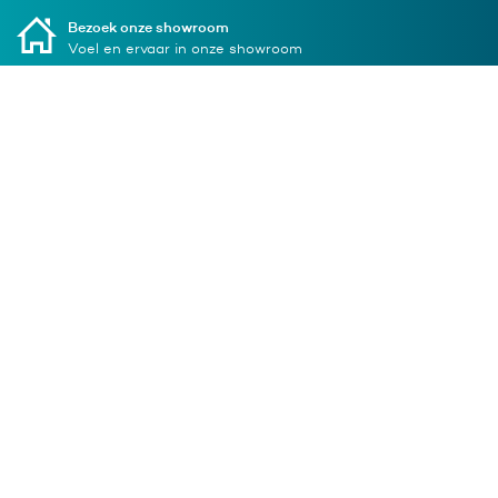
Bezoek onze showroom
Voel en ervaar in onze showroom
Klantenservice
Assortiment
Soli Clean
Soli Clean BV
Over Soli Clean
Ampèrestraat 2
Vacatures
3846 AN
Contact
Harderwijk
t.
(0341) 417672
info@soliclean.nl