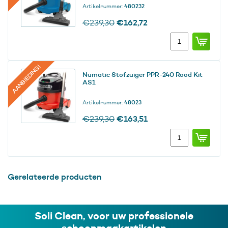
Artikelnummer:
480232
aantal
Oorspronkelijke
Huidige
€
162,72
€
239,30
prijs
prijs
Numatic
was:
is:
Stofzuiger
€239,30.
€162,72.
PPR-
240
AANBIEDING!
Numatic Stofzuiger PPR-240 Rood Kit
Blauw
AS1
Kit
AS1
Artikelnummer:
48023
aantal
Oorspronkelijke
Huidige
€
163,51
€
239,30
prijs
prijs
Numatic
was:
is:
Stofzuiger
€239,30.
€163,51.
PPR-
240
Rood
Gerelateerde producten
Kit
AS1
aantal
Soli Clean, voor uw professionele
schoonmaakartikelen