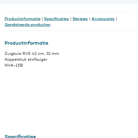
32
mm,
NVA-
Productinformatie
Specificaties
Reviews
Accessoires
|
|
|
|
15B
Gerelateerde producten
aantal
Productinformatie
Zuigbuis RVS 42 cm, 32 mm
Koppelstuk stofzuiger
NVA-15B
Specificaties