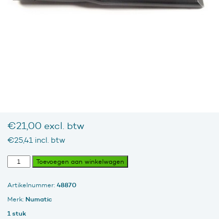
€
21,00
excl. btw
€
25,41
incl. btw
NVB-
Toevoegen aan winkelwagen
60B
ABS
48870
Artikelnummer:
38
mm
Numatic
Merk:
Spleetzuiger
1 stuk
305