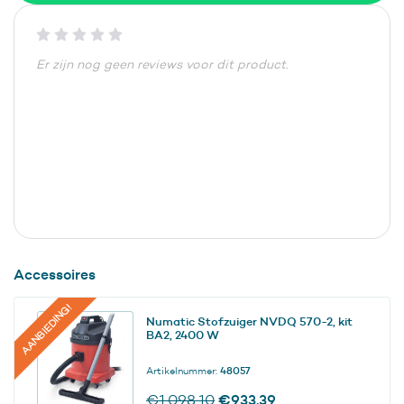
Er zijn nog geen reviews voor dit product.
Accessoires
AANBIEDING!
Numatic Stofzuiger NVDQ 570-2, kit
BA2, 2400 W
Artikelnummer:
48057
Oorspronkelijke
Huidige
€
933,39
€
1.098,10