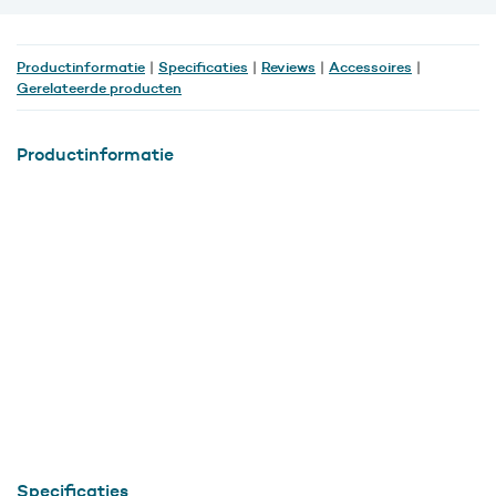
mm
kunststof
aantal
Productinformatie
Specificaties
Reviews
Accessoires
|
|
|
|
Gerelateerde producten
Productinformatie
Specificaties