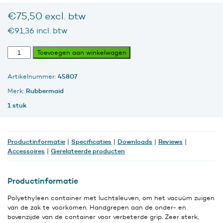
€
75,50
excl. btw
€
91,36
incl. btw
Ronde
Toevoegen aan winkelwagen
Brute
Container
45807
Artikelnummer:
121
liter,
Rubbermaid
Merk:
Rood,
1 stuk
(in
div.
kleuren)
aantal
Productinformatie
Specificaties
Downloads
Reviews
|
|
|
|
Accessoires
Gerelateerde producten
|
Productinformatie
Polyethyleen container met luchtsleuven, om het vacuüm zuigen
van de zak te voorkomen. Handgrepen aan de onder- en
bovenzijde van de container voor verbeterde grip. Zeer sterk,