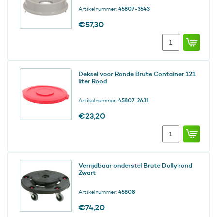
Artikelnummer:
45807-3543
€
57,30
Funneldeksel
Grijs
aantal
Deksel voor Ronde Brute Container 121
liter Rood
Artikelnummer:
45807-2631
€
23,20
Deksel
voor
Ronde
Brute
Verrijdbaar onderstel Brute Dolly rond
Container
Zwart
121
liter
Artikelnummer:
45808
Rood
aantal
€
74,20