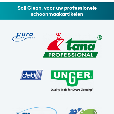
T35
160L
Soli Clean, voor uw professionele
doos
schoonmaakartikelen
10
x
20
stuks
aantal