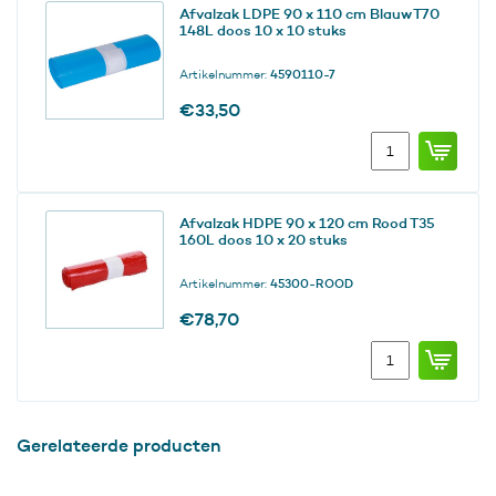
Afvalzak LDPE 90 x 110 cm Blauw T70
110
st
148L doos 10 x 10 stuks
cm
aantal
Zwart
Artikelnummer:
4590110-7
T25
148L
€
33,50
doos
Afvalzak
15
LDPE
x
90
20
x
stuks
Afvalzak HDPE 90 x 120 cm Rood T35
110
aantal
160L doos 10 x 20 stuks
cm
Blauw
Artikelnummer:
45300-ROOD
T70
148L
€
78,70
doos
Afvalzak
10
HDPE
x
90
10
x
stuks
120
aantal
Gerelateerde producten
cm
Rood