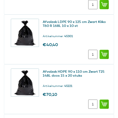
Verrijdbaar
onderstel
Brute
Dolly
Afvalzak LDPE 90 x 125 cm Zwart Kliko
rond
T60 R 168L 10 x 10 st
Zwart
aantal
Artikelnummer:
45301
€
40,40
Afvalzak
LDPE
90
x
Afvalzak HDPE 90 x 110 cm Zwart T25
125
148L doos 15 x 20 stuks
cm
Zwart
Artikelnummer:
45221
Kliko
T60
€
70,10
R
Afvalzak
168L
HDPE
10
90
x
x
10