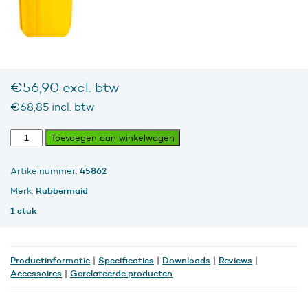
€
56,90
excl. btw
€
68,85
incl. btw
Ronde
Toevoegen aan winkelwagen
Brute
Container
45862
Artikelnummer:
75,7
liter,
Rubbermaid
Merk:
Grijs
1 stuk
aantal
Productinformatie
Specificaties
Downloads
Reviews
|
|
|
|
Accessoires
Gerelateerde producten
|