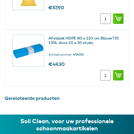
€
57,90
Afvalzak
HDPE
80
x
Afvalzak HDPE 80 x 110 cm Blauw T25
110
130L doos 15 x 20 stuks
cm
Geel
Artikelnummer:
45400
T25
130L
€
49,30
doos
Afvalzak
15
HDPE
x
80
20
x
stuks
110
aantal
Gerelateerde producten
cm
Blauw
T25
130L
Soli Clean, voor uw professionele
doos
schoonmaakartikelen
15