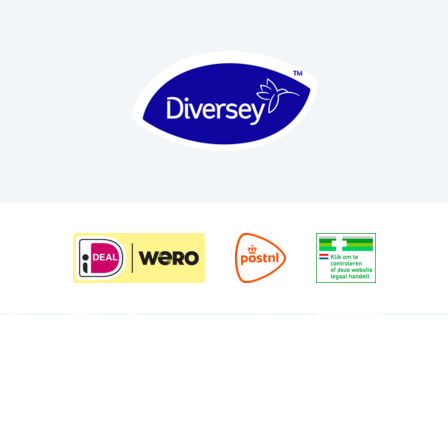
Iedere locatie haar eigen aanpak
Wij staan met onze gecertificeerde schoonmaakmiddelen klaar
voor diverse branches. Soli Clean is gespecialiseerd in
schoonmaakmiddelen voor horeca, recreatie, zorg, gemeentelijke