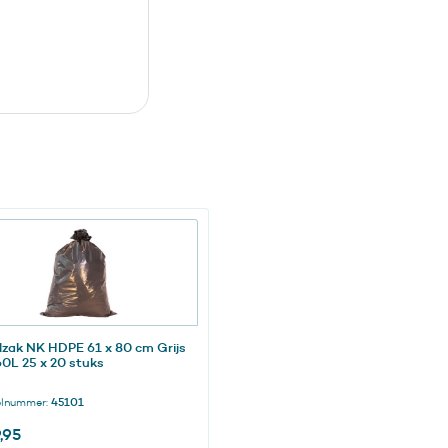
lzak NK HDPE 61 x 80 cm Grijs
60L 25 x 20 stuks
elnummer:
45101
,95