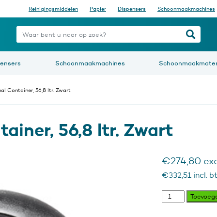
Reinigingsmiddelen
Papier
Dispensers
Schoonmaakmachines
nt u naar op zoek?
pensers
Schoonmaakmachines
Schoonmaakmater
l Container, 56,8 ltr. Zwart
iner, 56,8 ltr. Zwart
€
274,80
exc
€
332,51
incl. b
Ronde
Toevoeg
Marshal
Container,