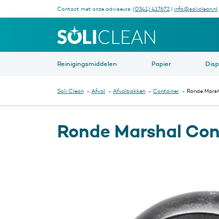
Contact met onze adviseurs:
(0341) 417672
|
info@soliclean.nl
Waar be
Reinigingsmiddelen
Papier
Dis
Soli Clean
»
Afval
»
Afvalbakken
»
Container
»
Ronde Marsha
Ronde Marshal Conta