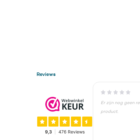
Reviews
Er zijn nog geen r
product.