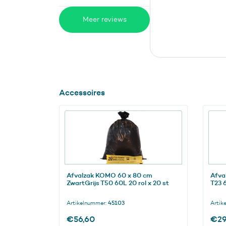
Meer reviews
Accessoires
Afvalzak KOMO 60 x 80 cm
Afva
ZwartGrijs T50 60L 20 rol x 20 st
T23 
Artikelnummer:
45103
Artik
€
56,60
€
29