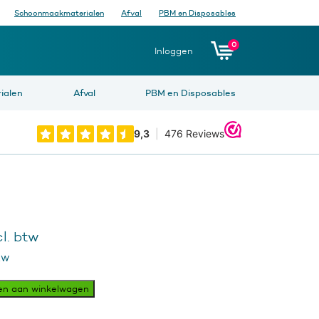
Schoonmaakmaterialen
Afval
PBM en Disposables
0
Inloggen
ialen
Afval
PBM en Disposables
l. btw
tw
en aan winkelwagen