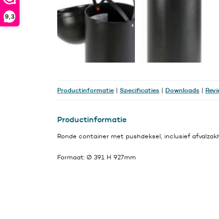
9,3
Productinformatie
Specificaties
Downloads
Revi
|
|
|
Productinformatie
Ronde container met pushdeksel, inclusief afvalza
Formaat: Ø 391 H 927mm