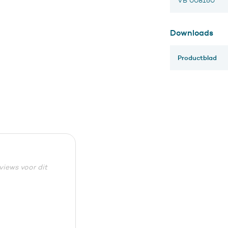
VB 008160
Downloads
Productblad
eviews voor dit