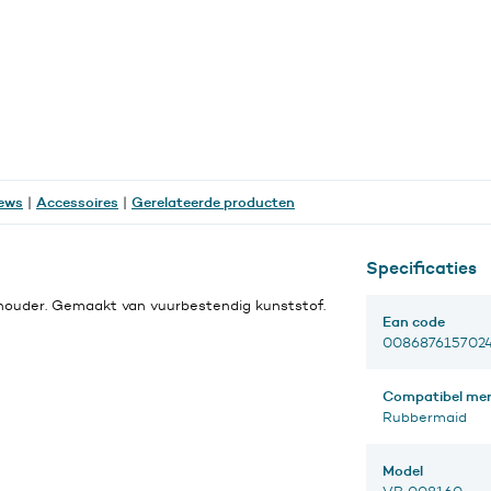
ews
Accessoires
Gerelateerde producten
|
|
Specificaties
khouder. Gemaakt van vuurbestendig kunststof.
Ean code
008687615702
Compatibel me
Rubbermaid
Model