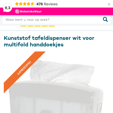
×
476
Reviews
0
Inloggen
9,3
Waar bent u naar op zoek?
Kunststof tafeldispenser wit voor
multifold handdoekjes
AANBIEDING!