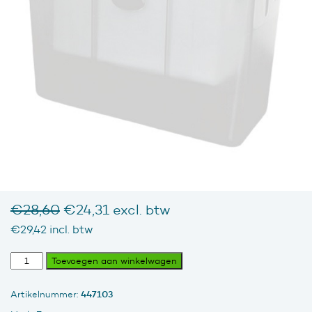
Oorspronkelijke
Huidige
€
28,60
€
24,31
excl. btw
prijs
prijs
€
29,42
incl. btw
was:
is:
€28,60.
€24,31.
Kunststof
Toevoegen aan winkelwagen
tafeldispenser
wit
447103
Artikelnummer:
voor
multifold