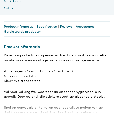
Euro
Merk:
handdoekjes
1 stuk
aantal
Productinformatie
Specificaties
Reviews
Accessoires
|
|
|
|
Gerelateerde producten
Productinformatie
Deze compacte tafeldispenser is direct gebruiksklaar voor elke
ruimte waar wandmontage niet mogelijk of niet gewenst is.
Afmetingen: 27 cm x 11 cm x 22 cm (lxbxh)
Materiaal: Kunststof
Kleur: Wit transparant
Vel-voor-vel uitgifte, waardoor de dispenser hygiënisch is in
gebruik. Door de anti-slip stickers staat de dispensers stabiel.
Snel en eenvoudig bij te vullen door gebruik te maken van de
drukknoppen aan de zijkant. Hierdoor komt het deksel los.