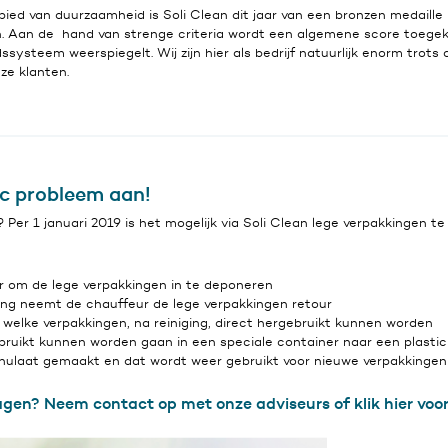
bied van duurzaamheid is Soli Clean dit jaar van een bronzen medaille
an. Aan de hand van strenge criteria wordt een algemene score toege
systeem weerspiegelt. Wij zijn hier als bedrijf natuurlijk enorm trots 
ze klanten.
ic probleem aan!
 Per 1 januari 2019 is het mogelijk via Soli Clean lege verpakkingen te
r om de lege verpakkingen in te deponeren
lling neemt de chauffeur de lege verpakkingen retour
 welke verpakkingen, na reiniging, direct hergebruikt kunnen worden
bruikt kunnen worden gaan in een speciale container naar een plastic 
nulaat gemaakt en dat wordt weer gebruikt voor nieuwe verpakkingen
agen? Neem contact op met onze adviseurs of
klik hier
voor