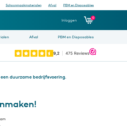
Schoonmaakmaterialen
Afval
PBM en Disposables
0
Inloggen
ialen
Afval
PBM en Disposables
 een duurzame bedrijfsvoering.
onmaken!
aam
.