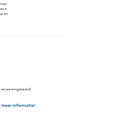
 naar
kend
op en
verwerkingsbedrijf
 meer informatie!