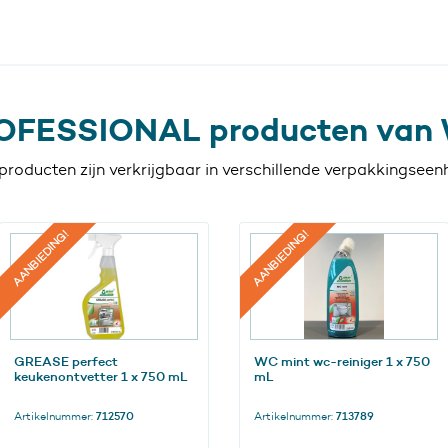
OFESSIONAL producten van 
producten zijn verkrijgbaar in verschillende verpakkingseen
AANBIEDING!
AANBIEDING!
GREASE perfect
WC mint wc-reiniger 1 x 750
keukenontvetter 1 x 750 mL
mL
Artikelnummer:
712570
Artikelnummer:
713789