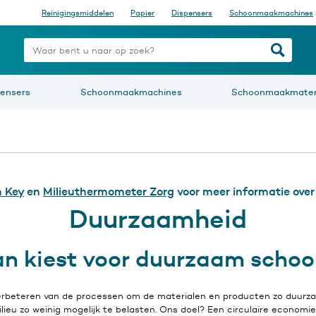
Reinigingsmiddelen
Papier
Dispensers
Schoonmaakmachines
nt u naar op zoek?
pensers
Schoonmaakmachines
Schoonmaakmater
 Key
en
Milieuthermometer Zorg
voor meer informatie over
Duurzaamheid
ean kiest voor duurzaam scho
 verbeteren van de processen om de materialen en producten zo duurz
ieu zo weinig mogelijk te belasten. Ons doel? Een circulaire economie