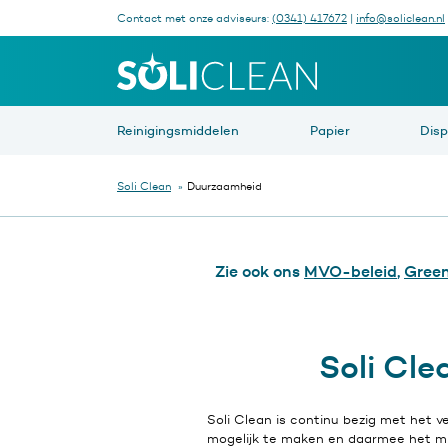
Contact met onze adviseurs:
(0341) 417672
|
info@soliclean.nl
Waar be
Reinigingsmiddelen
Papier
Dis
Soli Clean
»
Duurzaamheid
Zie ook ons
MVO-beleid
,
Green
Soli Cl
Soli Clean is continu bezig met het
mogelijk te maken en daarmee het mil