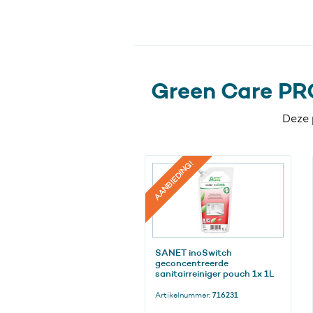
Green Care PR
Deze 
AANBIEDING!
SANET inoSwitch
geconcentreerde
sanitairreiniger pouch 1x 1L
Artikelnummer:
716231