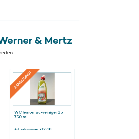
Werner & Mertz
heden.
AANBIEDING!
WC lemon wc-reiniger 1 x
750 mL
Artikelnummer:
712510