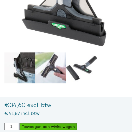
€
34,60
excl. btw
€
41,87
incl. btw
ErgoTec®
Toevoegen aan winkelwagen
Holster