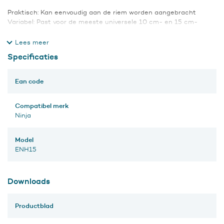
Praktisch: Kan eenvoudig aan de riem worden aangebracht
Variabel: Past voor de meeste universele 10 cm- en 15 cm-
schrapers, alsmede op platte- en hoekschrapers.
Afzonderlijk verkrijgbaar, of als combiholster met ErgoTec® NINJA
Scraper. (#HT150)
Specificaties
Ean code
Compatibel merk
Ninja
Model
ENH15
Downloads
Productblad