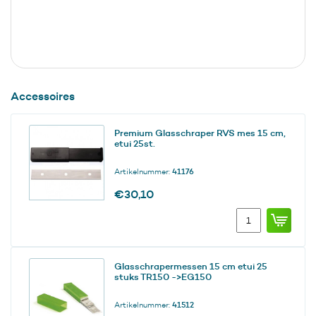
Accessoires
Premium Glasschraper RVS mes 15 cm,
etui 25st.
Artikelnummer:
41176
€
30,10
Premium
Glasschraper
RVS
mes
Glasschrapermessen 15 cm etui 25
15
stuks TR150 ->EG150
cm,
etui
Artikelnummer:
41512
25st.