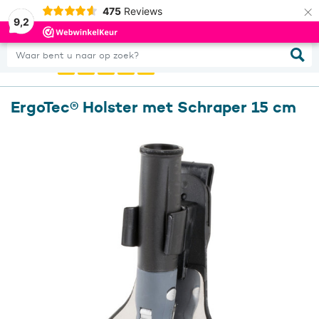
×
475
Reviews
0
Inloggen
9,2
Waar bent u naar op zoek?
ErgoTec® Holster met Schraper 15 cm