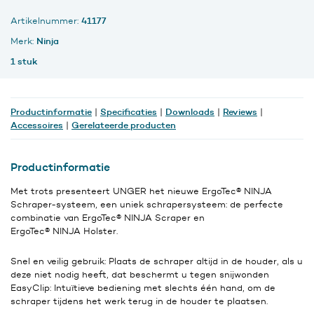
met
41177
Artikelnummer:
Schraper
15
Ninja
Merk:
cm
1 stuk
aantal
Productinformatie
Specificaties
Downloads
Reviews
|
|
|
|
Accessoires
Gerelateerde producten
|
Productinformatie
Met trots presenteert UNGER het nieuwe ErgoTec® NINJA
Schraper-systeem, een uniek schrapersysteem: de perfecte
combinatie van ErgoTec® NINJA Scraper en
ErgoTec® NINJA Holster.
Snel en veilig gebruik: Plaats de schraper altijd in de houder, als u
deze niet nodig heeft, dat beschermt u tegen snijwonden
EasyClip: Intuïtieve bediening met slechts één hand, om de
schraper tijdens het werk terug in de houder te plaatsen.