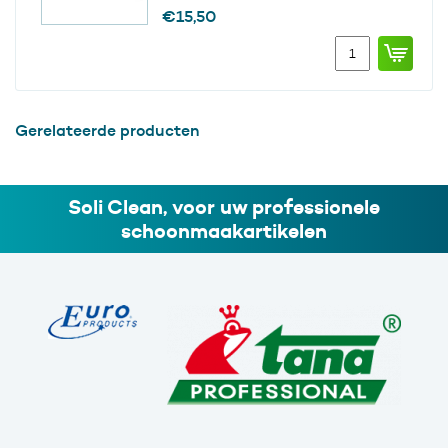
aantal
€
15,50
Glasschrapermes
15
cm
etui
25
Gerelateerde producten
stuks
TR150
-
>EG150
Soli Clean, voor uw professionele
aantal
schoonmaakartikelen