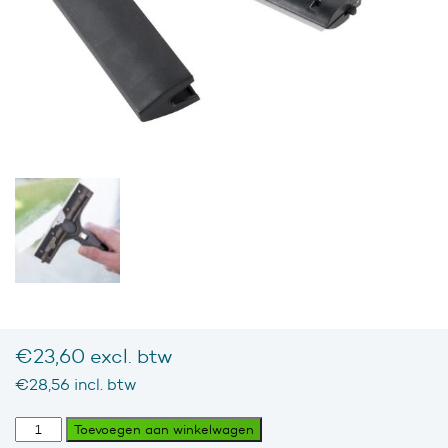
€
23,60
excl. btw
€
28,56
incl. btw
ErgoTec®
Toevoegen aan winkelwagen
Schraper