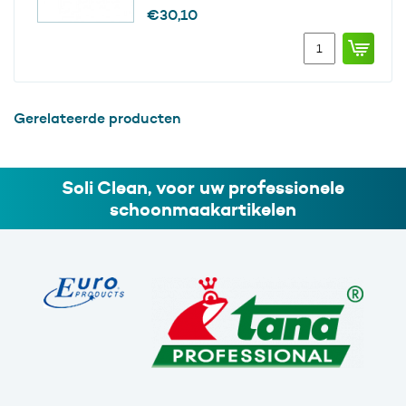
€
30,10
Premium
Glasschraper
RVS
mes
15
Gerelateerde producten
cm,
etui
25st.
aantal
Soli Clean, voor uw professionele
schoonmaakartikelen