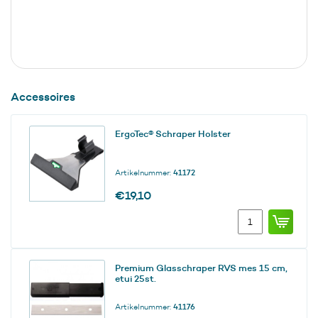
Accessoires
ErgoTec® Schraper Holster
Artikelnummer:
41172
€
19,10
ErgoTec®
Schraper
Holster
aantal
Premium Glasschraper RVS mes 15 cm,
etui 25st.
Artikelnummer:
41176