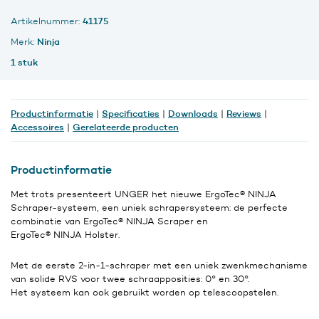
15
41175
Artikelnummer:
cm
aantal
Ninja
Merk:
1 stuk
Productinformatie
Specificaties
Downloads
Reviews
|
|
|
|
Accessoires
Gerelateerde producten
|
Productinformatie
Met trots presenteert UNGER het nieuwe ErgoTec® NINJA
Schraper-systeem, een uniek schrapersysteem: de perfecte
combinatie van ErgoTec® NINJA Scraper en
ErgoTec® NINJA Holster.
Met de eerste 2-in-1-schraper met een uniek zwenkmechanisme
van solide RVS voor twee schraapposities: 0° en 30°.
Het systeem kan ook gebruikt worden op telescoopstelen.