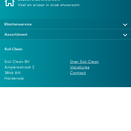
Voel en ervaar in onze showroom
Klantenservice
Assortiment
Soli Clean
Soli Clean BV
Over Soli Clean
Ampèrestraat 2
Vacatures
3846 AN
Contact
Harderwijk
t.
(0341) 417672
info@soliclean.nl
Algemene voorwaarden
Privacy verklaring
Cookie beleid