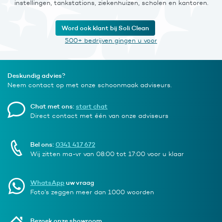
instellingen, tankstations, ziekenhuizen, scholen en kantoren.
Word ook klant bij Soli Clean
500+ bedrijven gingen u voor
Deskundig advies?
Neem contact op met onze schoonmaak adviseurs.
Chat met ons:
start chat
Direct contact met één van onze adviseurs
Bel ons:
0341 417 672
Wij zitten ma-vr van 08:00 tot 17:00 voor u klaar
WhatsApp
uw vraag
Foto’s zeggen meer dan 1000 woorden
Bezoek onze showroom