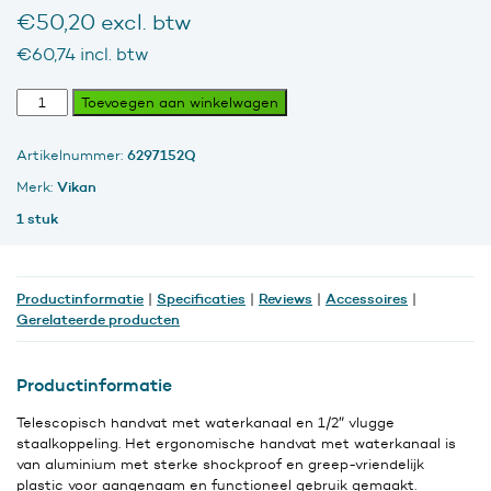
€
50,20
excl. btw
€
60,74
incl. btw
Telescoopsteel
Toevoegen aan winkelwagen
MWD
Aluminium
6297152Q
Artikelnummer:
1000-
16000
Vikan
Merk:
-1/2
1 stuk
nippel
aantal
Productinformatie
Specificaties
Reviews
Accessoires
|
|
|
|
Gerelateerde producten
Productinformatie
Telescopisch handvat met waterkanaal en 1/2″ vlugge
staalkoppeling. Het ergonomische handvat met waterkanaal is
van aluminium met sterke shockproof en greep-vriendelijk
plastic voor aangenaam en functioneel gebruik gemaakt.