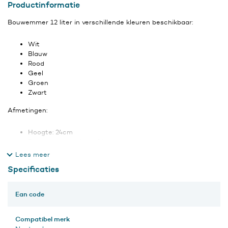
Productinformatie
Bouwemmer 12 liter in verschillende kleuren beschikbaar:
Wit
Blauw
Rood
Geel
Groen
Zwart
Afmetingen:
Hoogte: 24cm
Diameter bovenkant: 31cm
Diameter onderkant: 24cm
Specificaties
Ean code
Compatibel merk