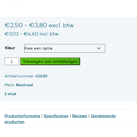
Prijsklasse:
€
2,50
-
€
3,80
excl. btw
€2,50
Prijsklasse:
€
3,03
-
€
4,60
incl. btw
tot
€3,03
tot
€3,80
Kleur
€4,60
Bouwemmer
Toevoegen aan winkelwagen
12
liter
41630
Artikelnummer:
diverse
kleuren
Neutraal
Merk:
aantal
1 stuk
Productinformatie
Specificaties
Reviews
Gerelateerde
|
|
|
producten