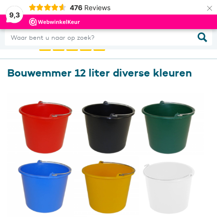
×
476
Reviews
0
Inloggen
9,3
Waar bent u naar op zoek?
Bouwemmer 12 liter diverse kleuren