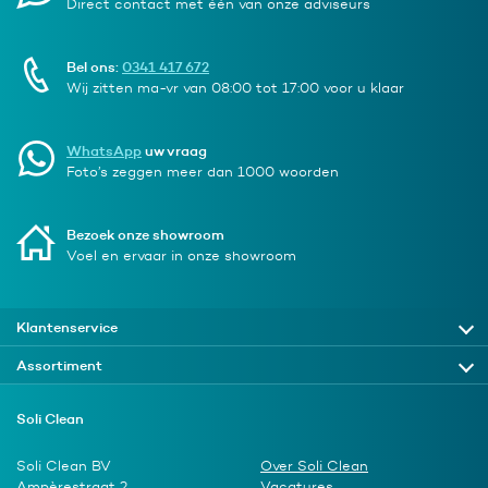
Direct contact met één van onze adviseurs
Bel ons:
0341 417 672
Wij zitten ma-vr van 08:00 tot 17:00 voor u klaar
WhatsApp
uw vraag
Foto’s zeggen meer dan 1000 woorden
Bezoek onze showroom
Voel en ervaar in onze showroom
Klantenservice
Assortiment
Soli Clean
Soli Clean BV
Over Soli Clean
Ampèrestraat 2
Vacatures