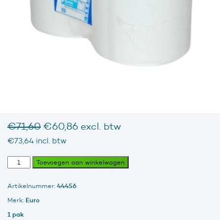
Oorspronkelijke
Huidige
€
71,60
€
60,86
excl. btw
prijs
prijs
€
73,64
incl. btw
was:
is:
€71,60.
€60,86.
Industrie
Toevoegen aan winkelwagen
papier
cellulose
44456
Artikelnummer:
1
laags,
Euro
Merk:
pak
1 pak
2