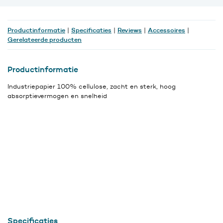
x
700
meter
Productinformatie
Specificaties
Reviews
Accessoires
|
|
|
|
aantal
Gerelateerde producten
Productinformatie
Industriepapier 100% cellulose, zacht en sterk, hoog
absorptievermogen en snelheid
Specificaties