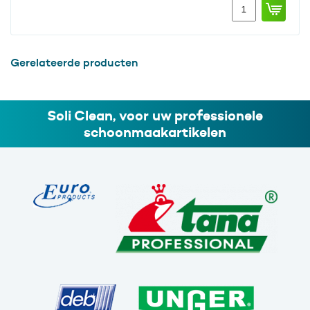
Muurhouder
voor
industrierollen
tot
1000
Gerelateerde producten
meter
aantal
Soli Clean, voor uw professionele
schoonmaakartikelen