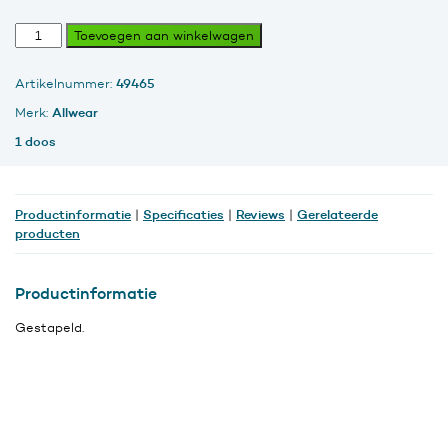
Haarnet,
Toevoegen aan winkelwagen
Non-
Woven,
49465
Artikelnummer:
Gestapeld,
Blauw,
Allwear
Merk:
1
1 doos
maat,
ds
1000
stuks
Productinformatie
Specificaties
Reviews
Gerelateerde
|
|
|
aantal
producten
Productinformatie
Gestapeld.