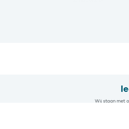
I
Wij staan met o
Clean is gespec