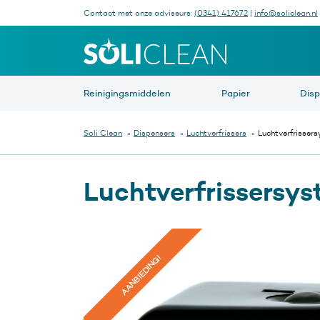
Contact met onze adviseurs:
(0341) 417672
|
info@soliclean.nl
Waar be
Reinigingsmiddelen
Papier
Dis
Soli Clean
»
Dispensers
»
Luchtverfrissers
»
Luchtverfrissers
Luchtverfrissersys
AANBIEDING!