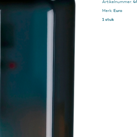
4
Artikelnummer:
Black
aantal
Euro
Merk:
1 stuk