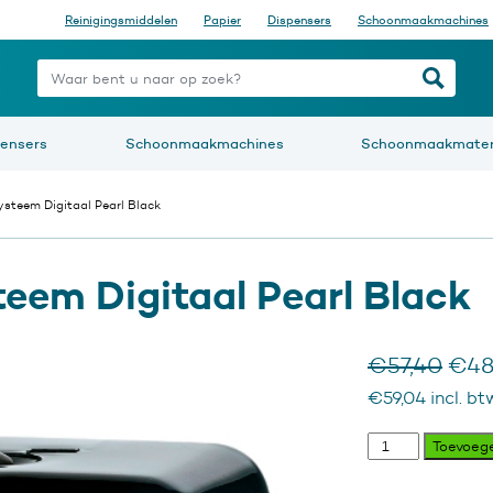
Reinigingsmiddelen
Papier
Dispensers
Schoonmaakmachines
nt u naar op zoek?
pensers
Schoonmaakmachines
Schoonmaakmater
ysteem Digitaal Pearl Black
teem Digitaal Pearl Black
Oors
€
57,40
€
48
prijs
€
59,04
incl. bt
was:
€57,
Luchtverfrissers
Toevoeg
Digitaal
Pearl