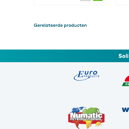
Assortiment
divers
doos
12
Gerelateerde producten
stuks
aantal
Sol