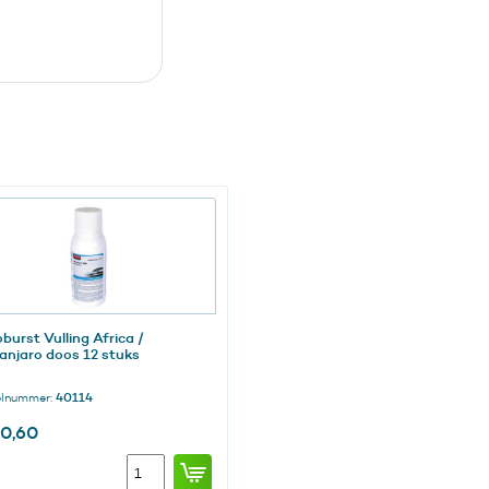
burst Vulling Africa /
manjaro doos 12 stuks
elnummer:
40114
30,60
Microburst
Vulling