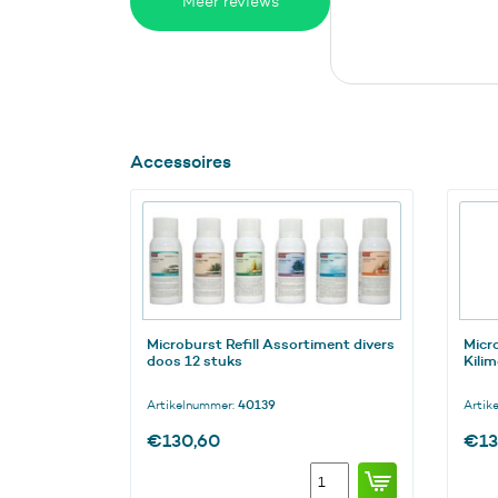
Meer reviews
Accessoires
Microburst Refill Assortiment divers
Micro
doos 12 stuks
Kili
Artikelnummer:
40139
Artik
€
130,60
€
1
Microburst
Refill