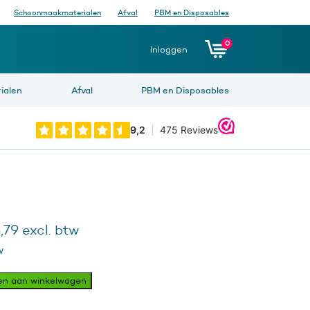
Schoonmaakmaterialen
Afval
PBM en Disposables
0
Inloggen
ialen
Afval
PBM en Disposables
pronkelijke
Huidige
,79
excl. btw
prijs
w
is:
40.
€48,79.
ysteem
en aan winkelwagen