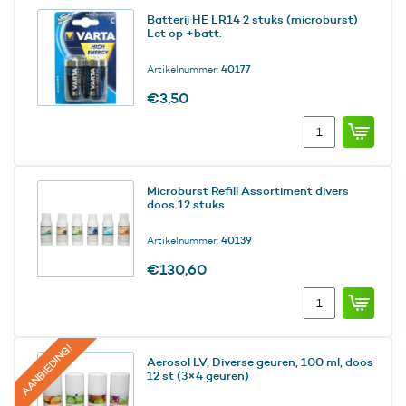
Batterij HE LR14 2 stuks (microburst)
Let op +batt.
Artikelnummer:
40177
€
3,50
Batterij
HE
LR14
2
Microburst Refill Assortiment divers
stuks
doos 12 stuks
(microburst)
Let
Artikelnummer:
40139
op
+batt.
€
130,60
aantal
Microburst
Refill
Assortiment
divers
AANBIEDING!
Aerosol LV, Diverse geuren, 100 ml, doos
doos
12 st (3×4 geuren)
12
stuks