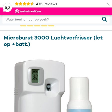
×
475
Reviews
0
Inloggen
9,2
Waar bent u naar op zoek?
Microburst 3000 Luchtverfrisser (let
op +batt.)