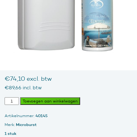
€
74,10
excl. btw
€
89,66
incl. btw
Microburst
Toevoegen aan winkelwagen
3000
Luchtverfrisser
40145
Artikelnummer:
(let
op
Microburst
Merk:
+batt.)
1 stuk
aantal