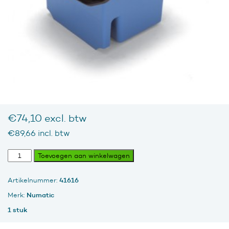
€
74,10
excl. btw
€
89,66
incl. btw
Twinmopemmer
Toevoegen aan winkelwagen
blauw
28
41616
Artikelnummer:
ltr
aantal
Numatic
Merk:
1 stuk