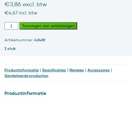
€
3,86
excl. btw
€
4,67
incl. btw
Taxon
Toevoegen aan winkelwagen
mop
Rood,
43469
Artikelnummer:
250
gram
1 stuk
aantal
Productinformatie
Specificaties
Reviews
Accessoires
|
|
|
|
Gerelateerde producten
Productinformatie