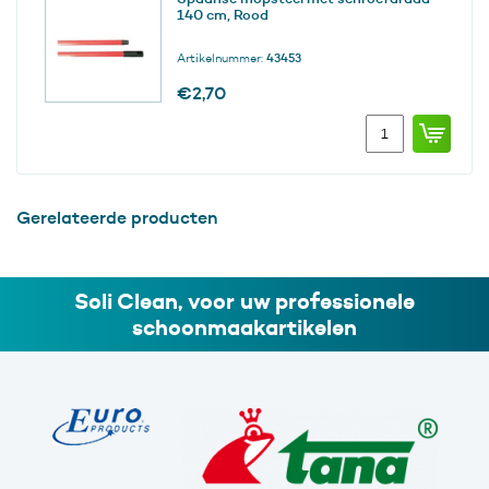
140 cm, Rood
Artikelnummer:
43453
€
2,70
Spaanse
mopsteel
met
schroefdraad
140
Gerelateerde producten
cm,
Rood
aantal
Soli Clean, voor uw professionele
schoonmaakartikelen