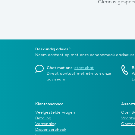
Clean is gespec
Deskundig advies?
Neem contact op met onze schoonmaak adviseurs.
Chat met ons:
start chat
B
Direct contact met één van onze
W
adviseurs
1
Klantenservice
Assort
Veelgestelde vragen
Over S
Betaling
Vacatu
Verzending
Conta
Dispensercheck