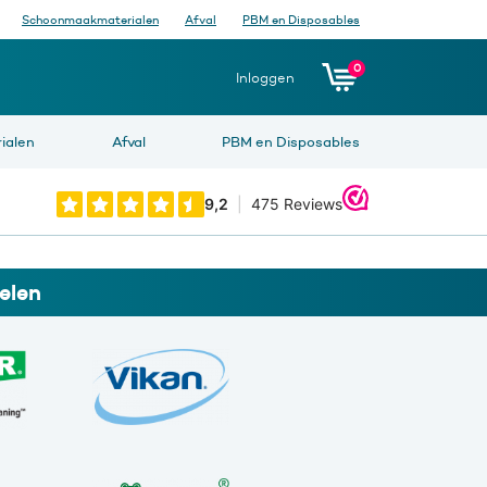
Schoonmaakmaterialen
Afval
PBM en Disposables
0
Inloggen
ialen
Afval
PBM en Disposables
elen