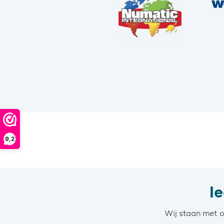
9,2
I
Wij staan met o