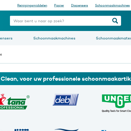
Reinigingsmiddelen
Papier
Dispensers
Schoonmaakmachines
nt u naar op zoek?
pensers
Schoonmaakmachines
Schoonmaakmater
ut
i Clean, voor uw professionele schoonmaakartik