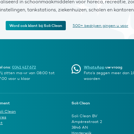
ialiseerd in schoonmaakmiddelen voor horeca, recreatie, zor
instellingen, tankstations, ziekenhuizen, scholen en kantoren
Word ook klant bij Soli Clean
500+ bedrijven gingen u voor
el ons:
0341 417 672
WhatsApp
uw vraag
ij zitten ma-vr van 08:00 tot
Foto’s zeggen meer dan 
7:00 voor u klaar
woorden
iment
Soli Clean
oli Clean
Soli Clean BV
res
Ampèrestraat 2
ct
3846 AN
Harderwijk