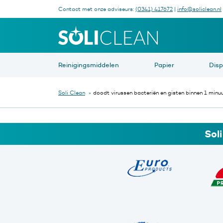
Contact met onze adviseurs:
(0341) 417672
|
info@soliclean.nl
Waar be
Reinigingsmiddelen
Papier
Dis
Soli Clean
»
doodt virussen bacteriën en gisten binnen 1 minu
Sol