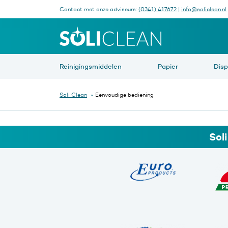
Contact met onze adviseurs:
(0341) 417672
|
info@soliclean.nl
Waar be
Reinigingsmiddelen
Papier
Dis
Soli Clean
»
Eenvoudige bediening
Sol