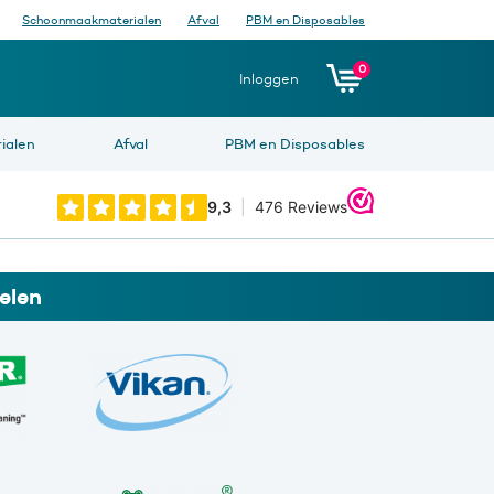
Schoonmaakmaterialen
Afval
PBM en Disposables
0
Inloggen
ialen
Afval
PBM en Disposables
elen