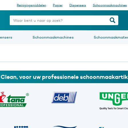
Reinigingsmiddelen
Papier
Dispensers
Schoonmaakmachines
nt u naar op zoek?
pensers
Schoonmaakmachines
Schoonmaakmater
i Clean, voor uw professionele schoonmaakartik