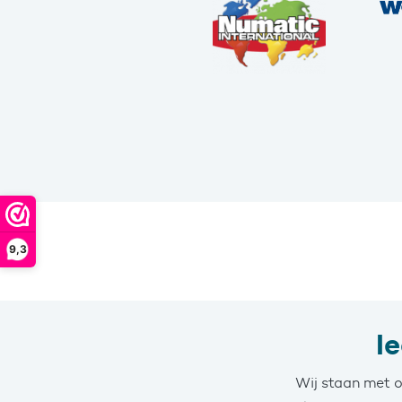
9,3
I
Wij staan met o