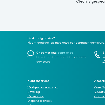
Clean is gespec
Deskundig advies?
Neem contact op met onze schoonmaak adviseurs.
Chat met ons:
start chat
B
Direct contact met één van onze
W
adviseurs
1
Klantenservice
Assort
Veelgestelde vragen
Over S
Betaling
Vacatu
Verzending
Conta
Dispensercheck