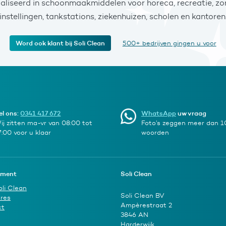
ialiseerd in schoonmaakmiddelen voor horeca, recreatie, zor
instellingen, tankstations, ziekenhuizen, scholen en kantoren
Word ook klant bij Soli Clean
500+ bedrijven gingen u voor
el ons:
0341 417 672
WhatsApp
uw vraag
ij zitten ma-vr van 08:00 tot
Foto’s zeggen meer dan 
7:00 voor u klaar
woorden
iment
Soli Clean
oli Clean
Soli Clean BV
res
Ampèrestraat 2
ct
3846 AN
Harderwijk