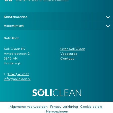
Voel en ervaar in onze showroom
Klantenservice
Assortiment
Soli Clean
Soli Clean BV
Over Soli Clean
Ampèrestraat 2
Vacatures
3846 AN
Contact
Harderwijk
t.
(0341) 417672
info@soliclean.nl
Algemene voorwaarden
Privacy verklaring
Cookie beleid
Herroepingen