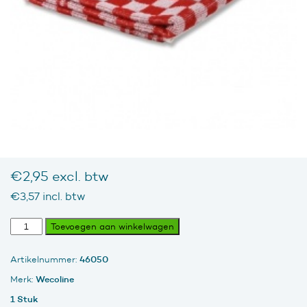
€
2,95
excl. btw
€
3,57
incl. btw
Keukendoek
Toevoegen aan winkelwagen
(badstof),
geblokt
46050
Artikelnummer:
Rood/Wit
aantal
Wecoline
Merk:
1 Stuk