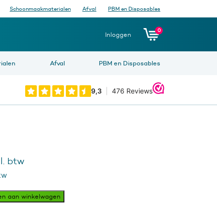
Schoonmaakmaterialen
Afval
PBM en Disposables
0
Inloggen
ialen
Afval
PBM en Disposables
l. btw
tw
en aan winkelwagen