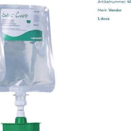
4
Artikelnummer:
6x350ml
aantal
Vendor
Merk:
1 doos