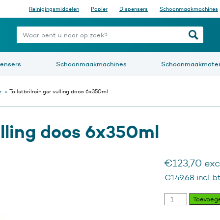
Reinigingsmiddelen
Papier
Dispensers
Schoonmaakmachines
nt u naar op zoek?
pensers
Schoonmaakmachines
Schoonmaakmater
r
»
Toiletbrilreiniger vulling doos 6x350ml
vulling doos 6x350ml
€
123,70
exc
€
149,68
incl. b
Toiletbrilreiniger
Toevoeg
vulling
doos