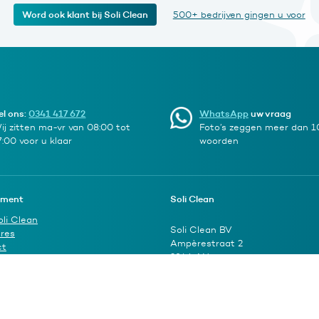
Word ook klant bij Soli Clean
500+ bedrijven gingen u voor
el ons:
0341 417 672
WhatsApp
uw vraag
ij zitten ma-vr van 08:00 tot
Foto’s zeggen meer dan 
7:00 voor u klaar
woorden
iment
Soli Clean
oli Clean
Soli Clean BV
res
Ampèrestraat 2
ct
3846 AN
Harderwijk
t.
(0341) 417672
info@soliclean.nl