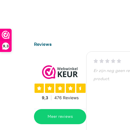
Reviews
9,3
Er zijn nog geen r
product.
Meer reviews