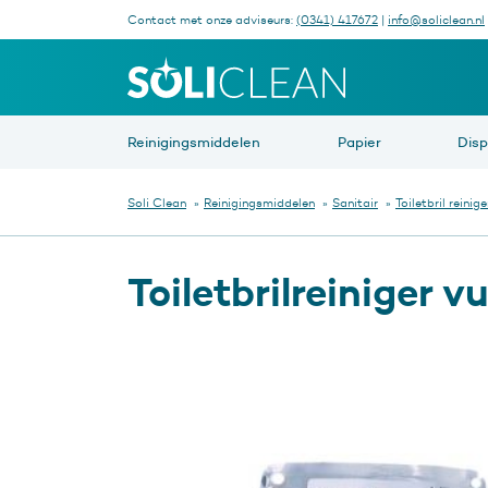
Contact met onze adviseurs:
(0341) 417672
|
info@soliclean.nl
Waar be
Reinigingsmiddelen
Papier
Dis
Soli Clean
»
Reinigingsmiddelen
»
Sanitair
»
Toiletbril reinige
Toiletbrilreiniger 