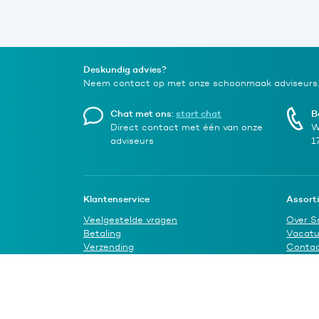
Deskundig advies?
Neem contact op met onze schoonmaak adviseurs.
Chat met ons:
start chat
B
Direct contact met één van onze
W
adviseurs
1
Klantenservice
Assort
Veelgestelde vragen
Over S
Betaling
Vacatu
Verzending
Conta
Dispensercheck
Inkoopmanager