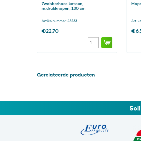
Zwabberhoes katoen,
Mops
m.drukknopen, 130 cm
Artikelnummer:
43233
Artik
€
22,70
€
6,
Zwabberhoes
katoen,
m.drukknopen,
130
cm
aantal
Gerelateerde producten
Sol