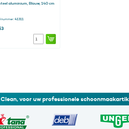
teel aluminium, Blauw, 140 cm
elnummer:
41311
53
Mopsteel
aluminium,
Blauw,
140
cm
aantal
i Clean, voor uw professionele schoonmaakartik