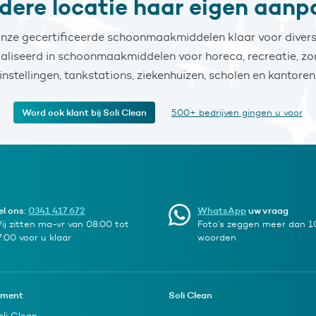
edere locatie haar eigen aanp
nze gecertificeerde schoonmaakmiddelen klaar voor divers
ialiseerd in schoonmaakmiddelen voor horeca, recreatie, zor
instellingen, tankstations, ziekenhuizen, scholen en kantoren
Word ook klant bij Soli Clean
500+ bedrijven gingen u voor
el ons:
0341 417 672
WhatsApp
uw vraag
ij zitten ma-vr van 08:00 tot
Foto’s zeggen meer dan 
7:00 voor u klaar
woorden
iment
Soli Clean
oli Clean