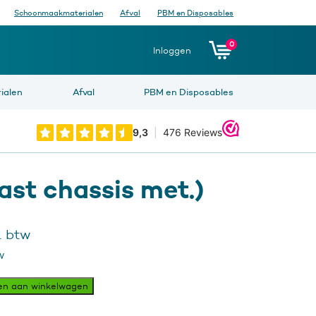
Schoonmaakmaterialen
Afval
PBM en Disposables
0
Inloggen
ialen
Afval
PBM en Disposables
st chassis met.)
. btw
w
en aan winkelwagen