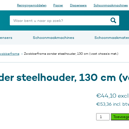
Reinigingsmiddelen
Papier
Dispensers
Schoonmaakmachines
nt u naar op zoek?
pensers
Schoonmaakmachines
Schoonmaakmater
wabberframe
»
Zwabberframe zonder steelhouder, 130 cm (vast chassis met.)
r steelhouder, 130 cm (va
€
44,10
excl
€
53,36
incl. bt
Zwabberframe
Toevoeg
zonder
steelhouder,