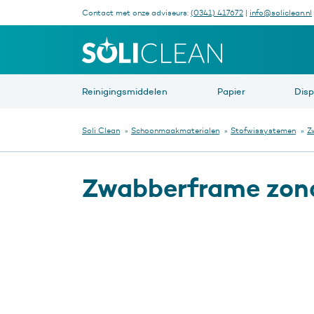
Contact met onze adviseurs:
(0341) 417672
|
info@soliclean.nl
Waar be
Reinigingsmiddelen
Papier
Dis
Soli Clean
»
Schoonmaakmaterialen
»
Stofwissystemen
»
Z
Zwabberframe zonde