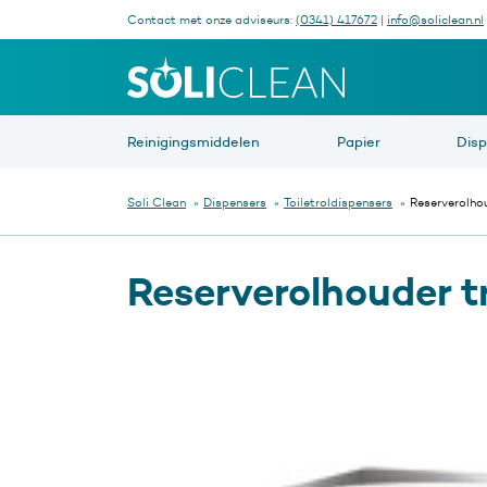
Contact met onze adviseurs:
(0341) 417672
|
info@soliclean.nl
Waar be
Reinigingsmiddelen
Papier
Dis
Soli Clean
»
Dispensers
»
Toiletroldispensers
»
Reserverolho
Reserverolhouder t