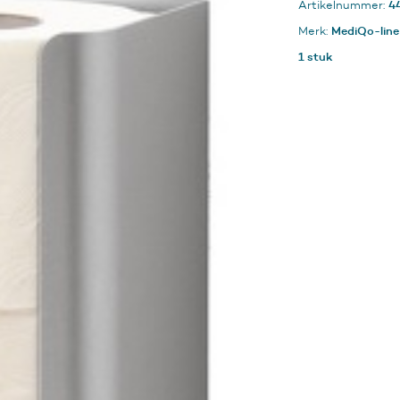
4
Artikelnummer:
aantal
MediQo-line
Merk:
1 stuk