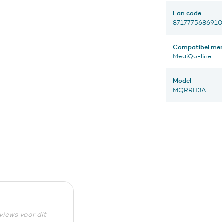
Ean code
8717775686910
Compatibel me
MediQo-line
Model
MQRRH3A
eviews voor dit