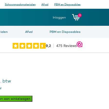
Schoonmaakmaterialen
Afval
PBM en Disposables
0
Inloggen
ialen
Afval
PBM en Disposables
. btw
w
en aan winkelwagen