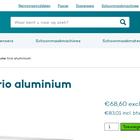
Reinigingsmiddelen
Papier
Dispensers
Schoonmaakmachines
nt u naar op zoek?
pensers
Schoonmaakmachines
Schoonmaakmater
uder trio aluminium
rio aluminium
€
68,60
excl
€
83,01
incl. bt
Reserverolhouder
Toevoeg
trio
aluminium