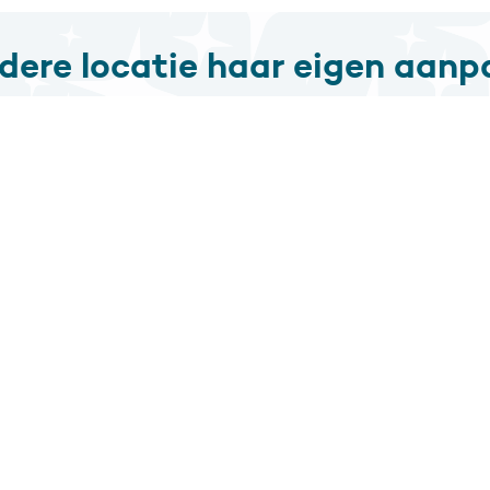
edere locatie haar eigen aanp
nze gecertificeerde schoonmaakmiddelen klaar voor divers
ialiseerd in schoonmaakmiddelen voor horeca, recreatie, zor
instellingen, tankstations, ziekenhuizen, scholen en kantoren
Word ook klant bij Soli Clean
500+ bedrijven gingen u voor
el ons:
0341 417 672
WhatsApp
uw vraag
ij zitten ma-vr van 08:00 tot
Foto’s zeggen meer dan 
7:00 voor u klaar
woorden