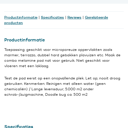
5
stuks
aantal
Productinformatie
Specificaties
Reviews
Gerelateerde
|
|
|
producten
Productinformatie
Toepassing: geschikt voor microporeuze oppervlakten zoals
marmer, terrazzo, dubbel hard gebakken plavuizen etc. Maak de
combo melamine pad nat voor gebruik. Niet geschikt voor
vloeren met een laklaag.
Test de pad eerst op een onopvallende plek. Let op; nooit droog
gebruiken. Kenmerken: Reinigen met alleen water (geen
chemicaliën) / Lange levensduur; 5.000 m2 onder
schrob-/zuigmachine, Doodle bug ca. 500 m2
Specificaties