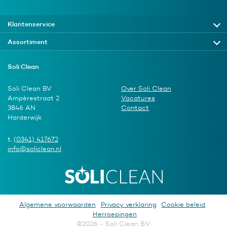
Klantenservice
Assortiment
Soli Clean
Soli Clean BV
Over Soli Clean
Ampèrestraat 2
Vacatures
3846 AN
Contact
Harderwijk
t.
(0341) 417672
info@soliclean.nl
Algemene voorwaarden
Privacy verklaring
Cookie beleid
Herroepingen
©2026 - Soli Clean B.V.