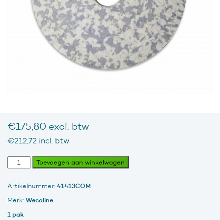
€
175,80
excl. btw
€
212,72
incl. btw
Combo
Toevoegen aan winkelwagen
Melamine
pad
41413COM
Artikelnummer:
grijs/wit
13
Wecoline
Merk:
inch
1 pak
pak