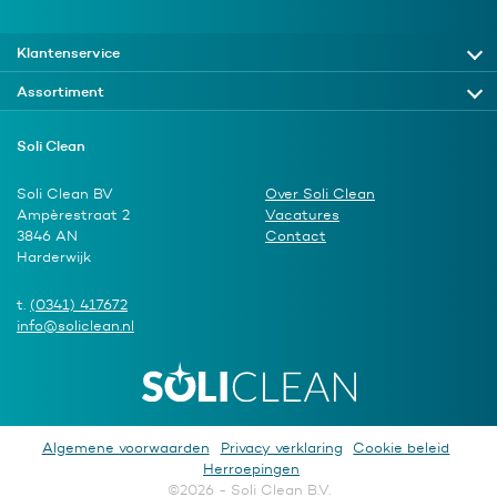
Klantenservice
Assortiment
Soli Clean
Soli Clean BV
Over Soli Clean
Ampèrestraat 2
Vacatures
3846 AN
Contact
Harderwijk
t.
(0341) 417672
info@soliclean.nl
Algemene voorwaarden
Privacy verklaring
Cookie beleid
Herroepingen
©2026 - Soli Clean B.V.