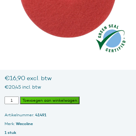
€
16,90
excl. btw
€
20,45
incl. btw
Spray
Toevoegen aan winkelwagen
Pad
Rood
41491
Artikelnummer:
Buff,
Full
Wecoline
Merk:
Cycle,
1 stuk
24