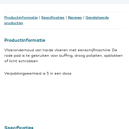
inch,
per
stuk
Productinformatie
Specificaties
Reviews
Gerelateerde
|
|
|
aantal
producten
Productinformatie
Vloeronderhoud van harde vloeren met eenschijfmachine. De
rode pad is te gebruiken voor buffing, droog polijsten, opblokken
of licht schrobben
Verpakkingseenheid is 5 in een doos
Specificaties