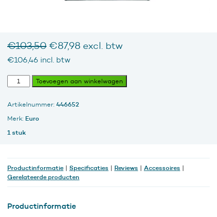
Oorspronkelijke
Huidige
€
103,50
€
87,98
excl. btw
prijs
prijs
€
106,46
incl. btw
was:
is:
€103,50.
€87,98.
Zeepdispenser
Toevoegen aan winkelwagen
Foam
400
446652
Artikelnummer:
ml
RVS
Euro
Merk:
mat
1 stuk
aantal
Productinformatie
Specificaties
Reviews
Accessoires
|
|
|
|
Gerelateerde producten
Productinformatie