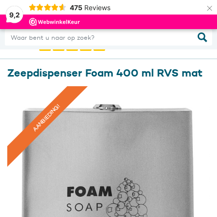
×
475
Reviews
0
Inloggen
9,2
Waar bent u naar op zoek?
Zeepdispenser Foam 400 ml RVS mat
AANBIEDING!