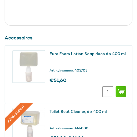
Accessoires
Euro Foam Lotion Soap doos 6 x 400 ml
Artikelnummer:
405705
€
51,60
Euro
Foam
Lotion
Soap
AANBIEDING!
Toilet Seat Cleaner, 6 x 400 ml
doos
6
x
Artikelnummer:
446000
400
ml